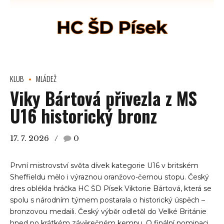
KLUB
MLÁDEŽ
Viky Bártová přivezla z MS
U16 historický bronz
17. 7. 2026
0
První mistrovství světa dívek kategorie U16 v britském
Sheffieldu mělo i výraznou oranžovo-černou stopu. Český
dres oblékla hráčka HC ŠD Písek Viktorie Bártová, která se
spolu s národním týmem postarala o historický úspěch –
bronzovou medaili. Český výběr odletěl do Velké Británie
hned po krátkém závěrečném kempu. O finální nominaci