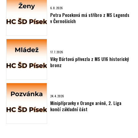
6. 8. 2026
Petra Peceková má stříbro z MS Legends
v Černošicích
17. 7. 2026
Viky Bártová přivezla z MS U16 historický
bronz
24. 4. 2026
Minipřípravky v Orange aréně, 2. Liga
končí základní část