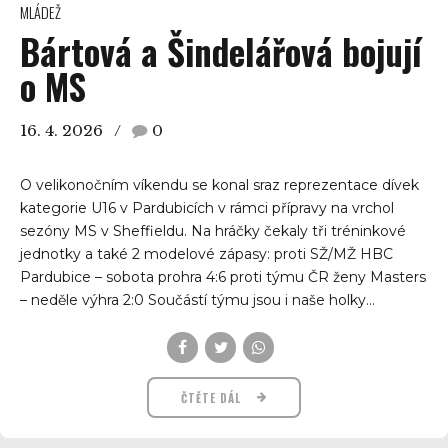
MLÁDEŽ
Bártová a Šindelářová bojují
o MS
16. 4. 2026
0
O velikonočním víkendu se konal sraz reprezentace dívek
kategorie U16 v Pardubicích v rámci přípravy na vrchol
sezóny MS v Sheffieldu. Na hráčky čekaly tři tréninkové
jednotky a také 2 modelové zápasy: proti SŽ/MŽ HBC
Pardubice – sobota prohra 4:6 proti týmu ČR ženy Masters
– neděle výhra 2:0 Součástí týmu jsou i naše holky...
ČTĚTE DÁL