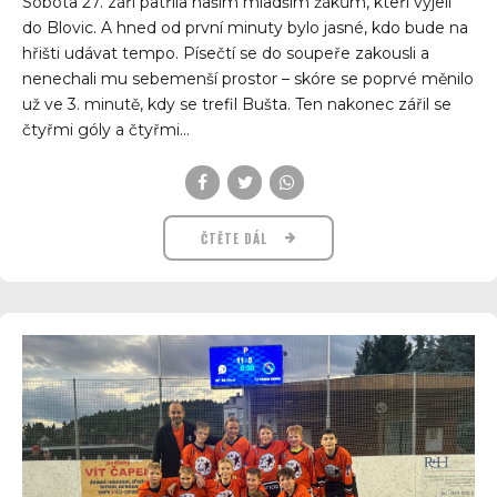
Sobota 27. září patřila našim mladším žákům, kteří vyjeli
do Blovic. A hned od první minuty bylo jasné, kdo bude na
hřišti udávat tempo. Písečtí se do soupeře zakousli a
nenechali mu sebemenší prostor – skóre se poprvé měnilo
už ve 3. minutě, kdy se trefil Bušta. Ten nakonec zářil se
čtyřmi góly a čtyřmi...
ČTĚTE DÁL