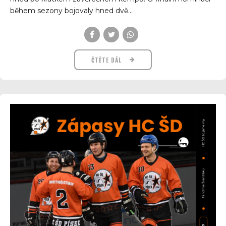
během sezony bojovaly hned dvě...
ČTĚTE DÁL