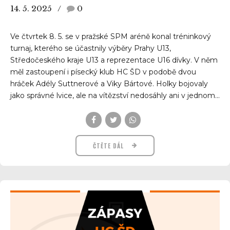
14. 5. 2025
0
Ve čtvrtek 8. 5. se v pražské SPM aréně konal tréninkový
turnaj, kterého se účastnily výběry Prahy U13,
Středočeského kraje U13 a reprezentace U16 dívky. V něm
měl zastoupení i písecký klub HC ŠD v podobě dvou
hráček Adély Suttnerové a Viky Bártové. Holky bojovaly
jako správné lvice, ale na vítězství nedosáhly ani v jednom...
ČTĚTE DÁL