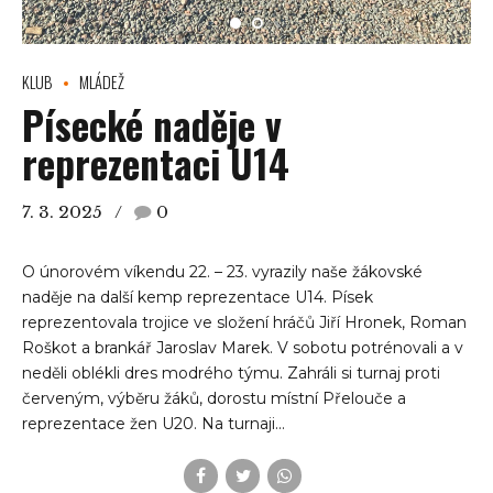
KLUB
MLÁDEŽ
Písecké naděje v
reprezentaci U14
7. 3. 2025
0
O únorovém víkendu 22. – 23. vyrazily naše žákovské
naděje na další kemp reprezentace U14. Písek
reprezentovala trojice ve složení hráčů Jiří Hronek, Roman
Roškot a brankář Jaroslav Marek. V sobotu potrénovali a v
neděli oblékli dres modrého týmu. Zahráli si turnaj proti
červeným, výběru žáků, dorostu místní Přelouče a
reprezentace žen U20. Na turnaji...