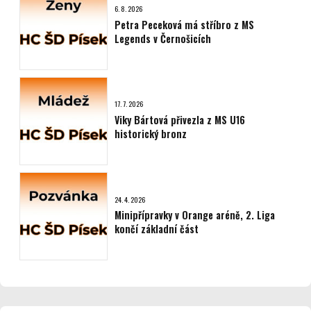
6. 8. 2026
Petra Peceková má stříbro z MS
Legends v Černošicích
17. 7. 2026
Viky Bártová přivezla z MS U16
historický bronz
24. 4. 2026
Minipřípravky v Orange aréně, 2. Liga
končí základní část