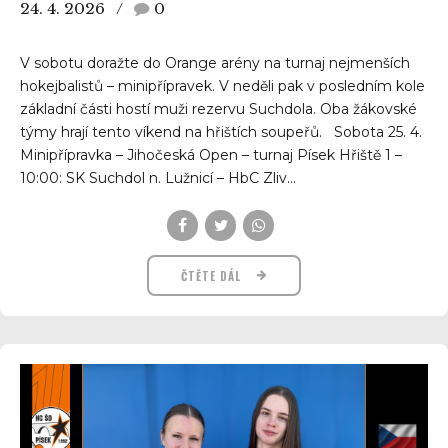
24. 4. 2026
0
V sobotu doražte do Orange arény na turnaj nejmenších
hokejbalistů – minipřípravek. V neděli pak v posledním kole
základní části hostí muži rezervu Suchdola. Oba žákovské
týmy hrají tento víkend na hřištích soupeřů. Sobota 25. 4.
Minipřípravka – Jihočeská Open – turnaj Písek Hřiště 1 –
10:00: SK Suchdol n. Lužnicí – HbC Zliv...
ČTĚTE DÁL