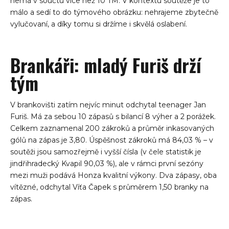
nemá v součtu více než 10 TM. V kontextu soutěže je to
málo a sedí to do týmového obrázku: nehrajeme zbytečně
vylučovaní, a díky tomu si držíme i skvělá oslabení.
Brankáři: mladý Furiš drží
tým
V brankovišti zatím nejvíc minut odchytal teenager Jan
Furiš. Má za sebou 10 zápasů s bilancí 8 výher a 2 porážek.
Celkem zaznamenal 200 zákroků a průměr inkasovaných
gólů na zápas je 3,80. Úspěšnost zákroků má 84,03 % – v
soutěži jsou samozřejmě i vyšší čísla (v čele statistik je
jindřihradecký Kvapil 90,03 %), ale v rámci první sezóny
mezi muži podává Honza kvalitní výkony. Dva zápasy, oba
vítězné, odchytal Víťa Čapek s průměrem 1,50 branky na
zápas.