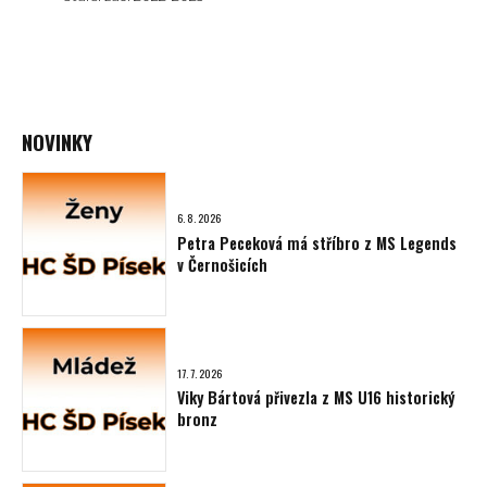
NOVINKY
6. 8. 2026
Petra Peceková má stříbro z MS Legends
v Černošicích
17. 7. 2026
Viky Bártová přivezla z MS U16 historický
bronz