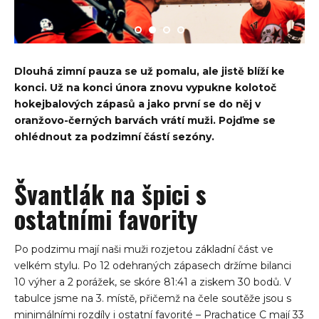
Dlouhá zimní pauza se už pomalu, ale jistě blíží ke
konci. Už na konci února znovu vypukne kolotoč
hokejbalových zápasů a jako první se do něj v
oranžovo-černých barvách vrátí muži. Pojďme se
ohlédnout za podzimní částí sezóny.
Švantlák na špici s
ostatními favority
Po podzimu mají naši muži rozjetou základní část ve
velkém stylu. Po 12 odehraných zápasech držíme bilanci
10 výher a 2 porážek, se skóre 81:41 a ziskem 30 bodů. V
tabulce jsme na 3. místě, přičemž na čele soutěže jsou s
minimálními rozdíly i ostatní favorité – Prachatice C mají 33