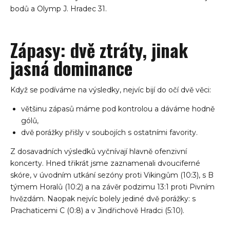
bodů a Olymp J. Hradec 31.
Zápasy: dvě ztráty, jinak
jasná dominance
Když se podíváme na výsledky, nejvíc bijí do očí dvě věci:
většinu zápasů máme pod kontrolou a dáváme hodně
gólů,
dvě porážky přišly v soubojích s ostatními favority.
Z dosavadních výsledků vyčnívají hlavně ofenzivní
koncerty. Hned třikrát jsme zaznamenali dvouciferné
skóre, v úvodním utkání sezóny proti Vikingům (10:3), s B
týmem Horalů (10:2) a na závěr podzimu 13:1 proti Pivním
hvězdám. Naopak nejvíc bolely jediné dvě porážky: s
Prachaticemi C (0:8) a v Jindřichově Hradci (5:10).