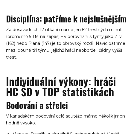
Disciplína: patříme k nejslušnějším
Za dosavadních 12 utkání máme jen 62 trestných minut
(průměrně 5 TM na zápas) – v porovnání s týmy jako Zliv
(162) nebo Planá (147) je to obrovský rozdíl. Navíc patříme
mezi pouhé tři týmu, jejichž hráči neobdrželi žádný vyšší
trest.
Individuální výkony: hráči
HC ŠD v TOP statistikách
Bodování a střelci
V kanadském bodování celé soutěže máme několik jmen
hodně vysoko.