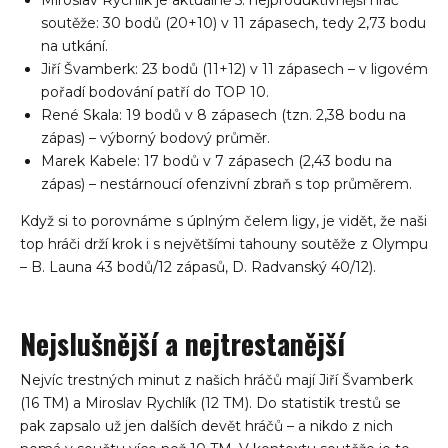
Miroslav Rychlík je aktuálně 5. nejproduktivnější hráč
soutěže: 30 bodů (20+10) v 11 zápasech, tedy 2,73 bodu
na utkání.
Jiří Švamberk: 23 bodů (11+12) v 11 zápasech – v ligovém
pořadí bodování patří do TOP 10.
René Skala: 19 bodů v 8 zápasech (tzn. 2,38 bodu na
zápas) – výborný bodový průměr.
Marek Kabele: 17 bodů v 7 zápasech (2,43 bodu na
zápas) – nestárnoucí ofenzivní zbraň s top průměrem.
Když si to porovnáme s úplným čelem ligy, je vidět, že naši
top hráči drží krok i s největšími tahouny soutěže z Olympu
– B. Launa 43 bodů/12 zápasů, D. Radvanský 40/12).
Nejslušnější a nejtrestanější
Nejvíc trestných minut z našich hráčů mají Jiří Švamberk
(16 TM) a Miroslav Rychlík (12 TM). Do statistik trestů se
pak zapsalo už jen dalších devět hráčů – a nikdo z nich