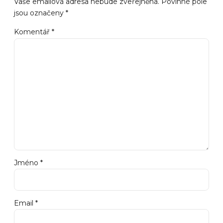
Vaše emailová adresa nebude zveřejněna. Povinné pole
jsou označeny *
Komentář
*
Jméno *
Email *