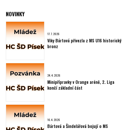
NOVINKY
17. 7. 2026
Viky Bártová přivezla z MS U16 historický
bronz
24. 4. 2026
Minipřípravky v Orange aréně, 2. Liga
končí základní část
16. 4. 2026
Bártová a Šindelářová bojují o MS