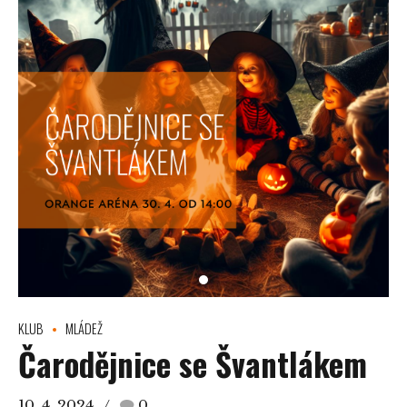
KLUB
MLÁDEŽ
Čarodějnice se Švantlákem
10. 4. 2024
0