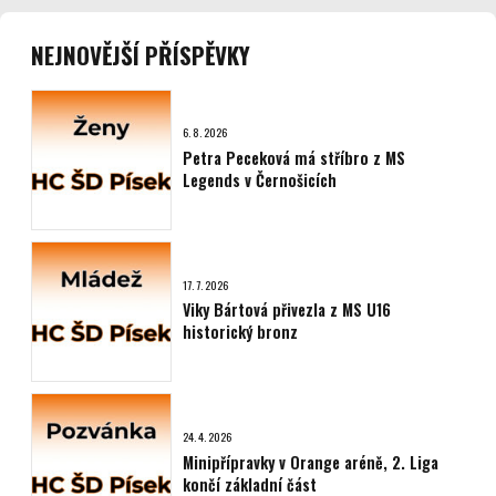
NEJNOVĚJŠÍ PŘÍSPĚVKY
6. 8. 2026
Petra Peceková má stříbro z MS
Legends v Černošicích
17. 7. 2026
Viky Bártová přivezla z MS U16
historický bronz
24. 4. 2026
Minipřípravky v Orange aréně, 2. Liga
končí základní část