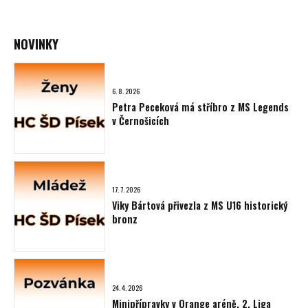
NOVINKY
6. 8. 2026
Petra Peceková má stříbro z MS Legends
v Černošicích
17. 7. 2026
Viky Bártová přivezla z MS U16 historický
bronz
24. 4. 2026
Minipřípravky v Orange aréně, 2. Liga