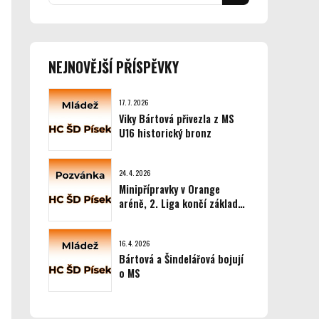
NEJNOVĚJŠÍ PŘÍSPĚVKY
17. 7. 2026
Viky Bártová přivezla z MS
U16 historický bronz
24. 4. 2026
Minipřípravky v Orange
aréně, 2. Liga končí základní
část
16. 4. 2026
Bártová a Šindelářová bojují
o MS