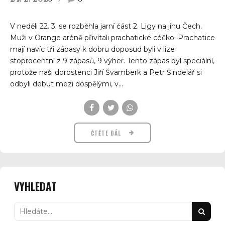
V neděli 22. 3. se rozběhla jarní část 2. Ligy na jihu Čech.
Muži v Orange aréně přivítali prachatické céčko. Prachatice
mají navíc tři zápasy k dobru doposud byli v lize
stoprocentní z 9 zápasů, 9 výher. Tento zápas byl speciální,
protože naši dorostenci Jiří Švamberk a Petr Šindelář si
odbyli debut mezi dospělými, v...
ČTĚTE DÁL
VYHLEDAT