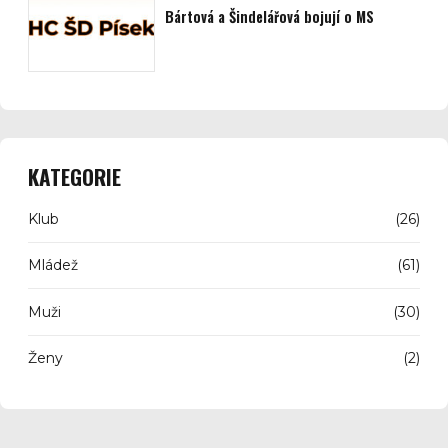
Bártová a Šindelářová bojují o MS
KATEGORIE
Klub
(26)
Mládež
(61)
Muži
(30)
Ženy
(2)