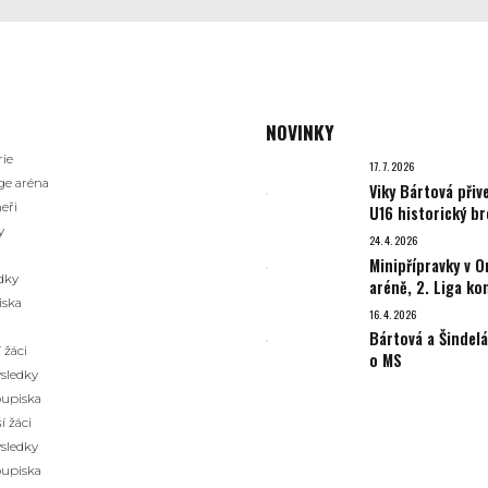
NOVINKY
rie
17. 7. 2026
ge aréna
Viky Bártová přiv
eři
U16 historický b
y
24. 4. 2026
Minipřípravky v 
dky
aréně, 2. Liga ko
iska
základní část
16. 4. 2026
Bártová a Šindelá
 žáci
o MS
sledky
upiska
í žáci
sledky
upiska