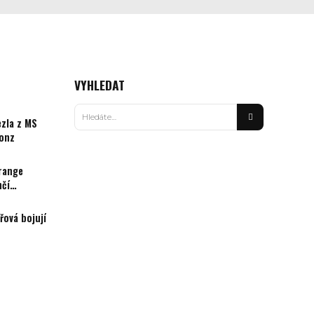
VYHLEDAT
ezla z MS
ronz
Orange
nčí
řová bojují