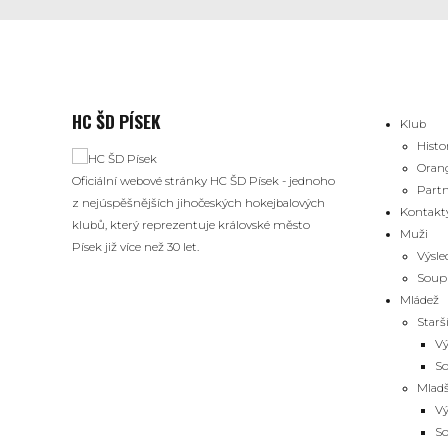
HC ŠD PÍSEK
Klub
Histo
Oran
Oficiální webové stránky HC ŠD Písek - jednoho
Partn
z nejúspěšnějších jihočeských hokejbalových
Kontakt
klubů, který reprezentuje královské město
Muži
Písek již více než 30 let.
Výsle
Soup
Mládež
Starší
Vý
So
Mladš
Vý
So