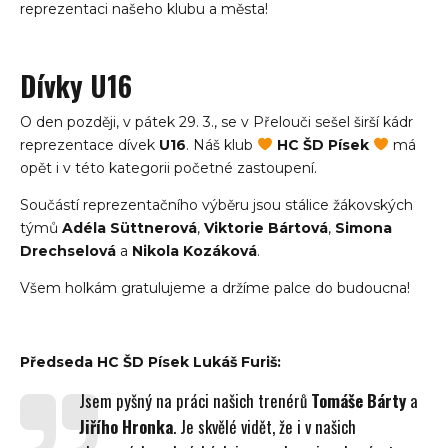
reprezentaci našeho klubu a města!
Dívky U16
O den později, v pátek 29. 3., se v Přelouči sešel širší kádr
reprezentace dívek
U16
. Náš klub
HC ŠD Písek
má
opět i v této kategorii početné zastoupení.
Součástí reprezentačního výběru jsou stálice žákovských
týmů
Adéla Süttnerová
,
Viktorie Bártová
,
Simona
Drechselová
a
Nikola Kozáková
.
Všem holkám gratulujeme a držíme palce do budoucna!
Předseda HC ŠD Písek Lukáš Furiš:
Jsem pyšný na práci našich trenérů
Tomáše Bárty
a
Jiřího Hronka
. Je skvělé vidět, že i v našich