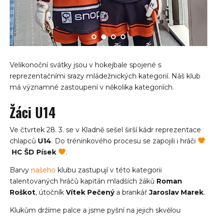
Velikonoční svátky jsou v hokejbale spojené s
reprezentačními srazy mládežnických kategorií. Náš klub
má významné zastoupení v několika kategoriích.
Žáci U14
Ve čtvrtek 28. 3. se v Kladně sešel širší kádr reprezentace
chlapců
U14
. Do tréninkového procesu se zapojili i hráči
HC ŠD Písek
.
Barvy
našeho
klubu zastupují v této kategorii
talentovaných hráčů kapitán mladších žáků
Roman
Roškot
, útočník
Vítek Pečený
a brankář
Jaroslav Marek
.
Klukům držíme palce a jsme pyšní na jejich skvělou