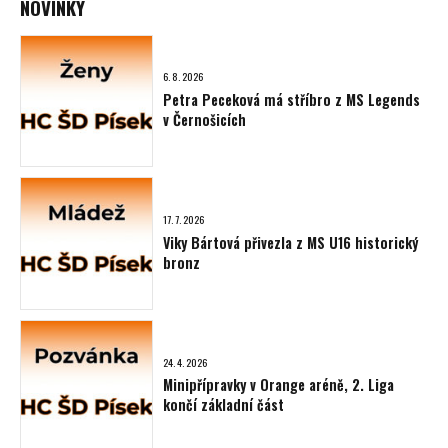
NOVINKY
6. 8. 2026
Petra Peceková má stříbro z MS Legends
v Černošicích
17. 7. 2026
Viky Bártová přivezla z MS U16 historický
bronz
24. 4. 2026
Minipřípravky v Orange aréně, 2. Liga
končí základní část