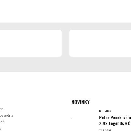
NOVINKY
rie
6. 8. 2026
ge aréna
Petra Peceková m
eři
z MS Legends v Č
y
17. 7. 2026