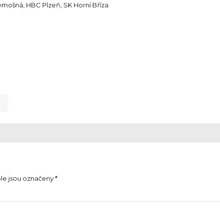
řemošná, HBC Plzeň, SK Horní Bříza
le jsou označeny *