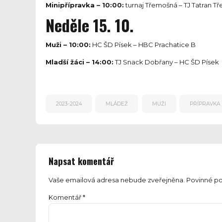
Minipřípravka – 10:00:
turnaj Třemošná – TJ Tatran T
Neděle 15. 10.
Muži – 10:00:
HC ŠD Písek – HBC Prachatice B
Mladší žáci – 14:00:
TJ Snack Dobřany – HC ŠD Písek
2023-2024
MLÁDEŽ
MUŽI
PŘÍPRAVKA
Napsat komentář
Vaše emailová adresa nebude zveřejněna. Povinné po
Komentář
*