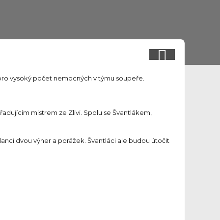
é pro vysoký počet nemocných v týmu soupeře.
řadujícím mistrem ze Zlivi. Spolu se Švantlákem,
lanci dvou výher a porážek. Švantláci ale budou útočit