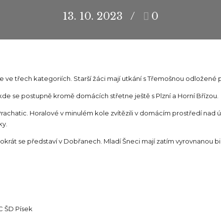
13. 10. 2023
0
 ve třech kategoriích. Starší žáci mají utkání s Třemošnou odložen
 kde se postupně kromě domácích střetne ještě s Plzní a Horní Břízou.
rachatic. Horalové v minulém kole zvítězili v domácím prostředí nad ú
ky.
ntokrát se představí v Dobřanech. Mladí Šneci mají zatím vyrovnanou bi
C ŠD Písek