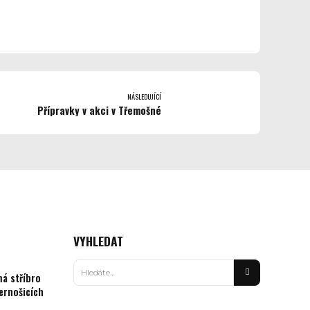
NÁSLEDUJÍCÍ
Přípravky v akci v Třemošné
VYHLEDAT
á stříbro
ernošicích