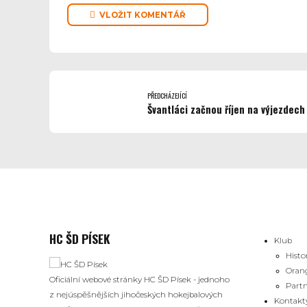
VLOŽIT KOMENTÁŘ
PŘEDCHÁZEJÍCÍ
Švantláci začnou říjen na výjezdech
HC ŠD PÍSEK
Klub
Histo
Oran
Oficiální webové stránky HC ŠD Písek - jednoho
Partn
z nejúspěšnějších jihočeských hokejbalových
Kontakt