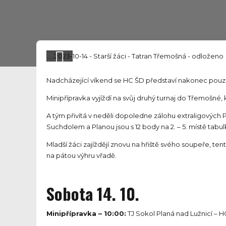
Nadcházející víkend se HC ŠD představí nakonec pouze
Minipřípravka vyjíždí na svůj druhý turnaj do Třemošné,
A tým přivítá v neděli dopoledne zálohu extraligových P
Suchdolem a Planou jsou s 12 body na 2. – 5. místě tabul
Mladší žáci zajíždějí znovu na hřiště svého soupeře, te
na pátou výhru vřadě.
Sobota 14. 10.
Minipřípravka – 10:00:
TJ Sokol Planá nad Lužnicí – H